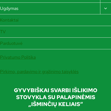
CH
ME
TO
Ugdymas
CH
ME
Kontaktai
TV
Parduotuvė
Privatumo Politika
Pirkimo, pardavimo ir grąžinimo taisyklės
GYVYBIŠKAI SVARBI IŠLIKIMO
STOVYKLA SU PALAPINĖMIS
„IŠMINČIŲ KELIAIS“