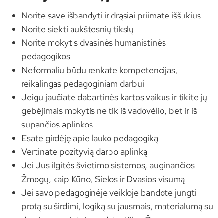
Norite save išbandyti ir drąsiai priimate iššūkius
Norite siekti aukštesnių tikslų
Norite mokytis dvasinės humanistinės
pedagogikos
Neformaliu būdu renkate kompetencijas,
reikalingas pedagoginiam darbui
Jeigu jaučiate dabartinės kartos vaikus ir tikite jų
gebėjimais mokytis ne tik iš vadovėlio, bet ir iš
supančios aplinkos
Esate girdėję apie lauko pedagogiką
Vertinate pozityvią darbo aplinką
Jei Jūs ilgitės švietimo sistemos, auginančios
Žmogų, kaip Kūno, Sielos ir Dvasios visumą
Jei savo pedagoginėje veikloje bandote jungti
protą su širdimi, logiką su jausmais, materialumą su