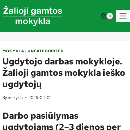
Skip
to
0
content
MOKYKLA
|
UNCATEGORIZED
Ugdytojo darbas mokykloje.
Žalioji gamtos mokykla ieško
ugdytojų
By
mokykla
2026-04-01
Darbo pasiūlymas
ugdytojams (2–3 dienos per