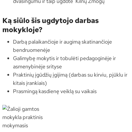
dvasingumu ir taip ugdote Kilnų Žmogų
Ką siūlo šis ugdytojo darbas
mokykloje?
Darbą palaikančioje ir augimą skatinančioje
bendruomenėje
Galimybę mokytis ir tobulėti pedagoginėje ir
asmenybinėje srityse
Praktinių įgūdžių įgijimą (darbas su kirviu, pjūklu ir
kitais įrankiais)
Prasmingą kasdienę veiklą su vaikais