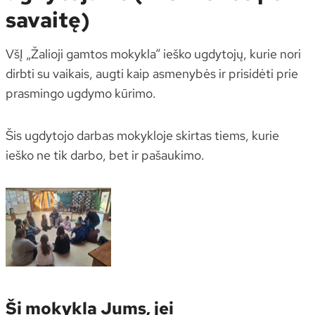
savaitę)
VšĮ „Žalioji gamtos mokykla“ ieško ugdytojų, kurie nori
dirbti su vaikais, augti kaip asmenybės ir prisidėti prie
prasmingo ugdymo kūrimo.
Šis ugdytojo darbas mokykloje skirtas tiems, kurie
ieško ne tik darbo, bet ir pašaukimo.
Ši mokykla Jums, jei