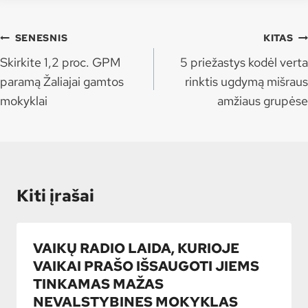
Navigacija
SENESNIS
KITAS
tarp
Skirkite 1,2 proc. GPM
5 priežastys kodėl verta
įrašų
paramą Žaliajai gamtos
rinktis ugdymą mišraus
mokyklai
amžiaus grupėse
Kiti įrašai
VAIKŲ RADIO LAIDA, KURIOJE
VAIKAI PRAŠO IŠSAUGOTI JIEMS
TINKAMAS MAŽAS
NEVALSTYBINES MOKYKLAS