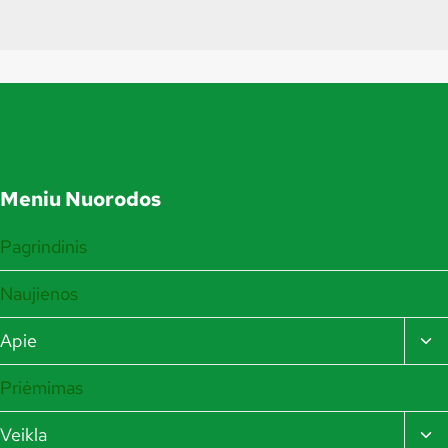
Meniu Nuorodos
Pagrindinis
Naujienos
TO
Apie
CH
ME
Priėmimas
TO
Veikla