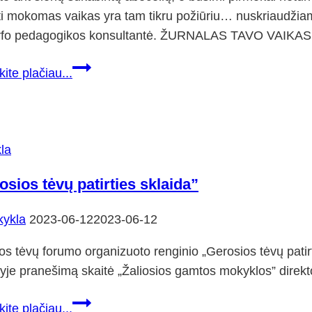
grupė.
ti mokomas vaikas yra tam tikru požiūriu… nuskriaudži
Ačiū
rfo pedagogikos konsultantė. ŽURNALAS TAVO VAIKAS S
jiems
už
Ką
kite plačiau...
reportažą.
daryti,
kad
vaikai
skaityti
la
išmoktų
osios tėvų patirties sklaida”
patys
be
ykla
2023-06-12
2023-06-12
jokio
spaudimo
os tėvų forumo organizuoto renginio „Gerosios tėvų patir
yje pranešimą skaitė „Žaliosios gamtos mokyklos” direkt
„Gerosios
kite plačiau...