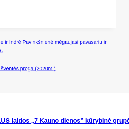
ė ir Indrė Pavinkšnienė mėgaujasi pavasariu ir
s.
s šventės proga (2020m.)
US laidos „7 Kauno dienos” kūrybinė grupė