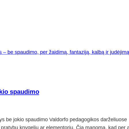
jokio spaudimo
atys be jokio spaudimo Valdorfo pedagogikos darželiuose
i pratybų knygelių ar elementorių. Čia manoma, kad per a