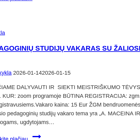
tėvų
patirties
sklaida”
la
AGOGINIŲ STUDIJŲ VAKARAS SU ŽALIO
ykla
2026-01-14
2026-01-15
IAME DALYVAUTI IR SIEKTI MEISTRIŠKUMO TĖVYSTĖJ
l. KUR: zoom programoje BŪTINA REGISTRACIJA: zgm.l
gistravusiems.Vakaro kaina: 15 Eur ŽGM bendruomenės na
io pedagoginių studijų vakaro tema yra „A. MACEINA 
ogams, ugdytojams…
PEDAGOGINIŲ
kite plačiau...