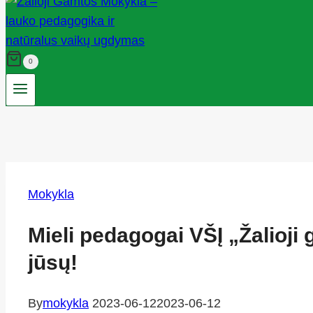
0
Mokykla
Mieli pedagogai VŠĮ „Žalioj
jūsų!
By
mokykla
2023-06-12
2023-06-12