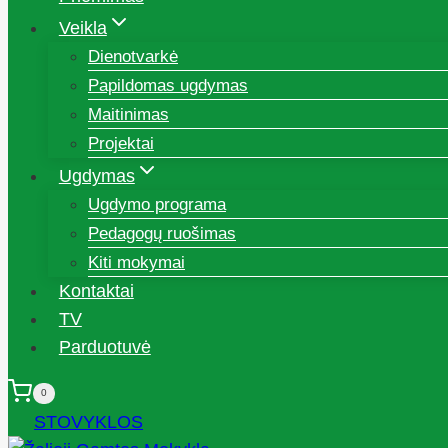
Veikla
Dienotvarkė
Papildomas ugdymas
Maitinimas
Projektai
Ugdymas
Ugdymo programa
Pedagogų ruošimas
Kiti mokymai
Kontaktai
TV
Parduotuvė
0
STOVYKLOS