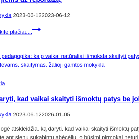
ykla
2023-06-12
2023-06-12
Štai
kite plačiau...
taip
mūsų
mokyklą
pamatė
kūrybinė
LRT
la
PLUS
aryti, kad vaikai skaityti išmoktų patys be 
laidos
„7
ykla
2023-06-12
2026-01-05
Kauno
dienos”
gė atskleidžia, ką daryti, kad vaikai skaityti išmoktų p
kūrybinė
te ant sienų sukabintų abėcėlių, o būsimi pirmokai netur