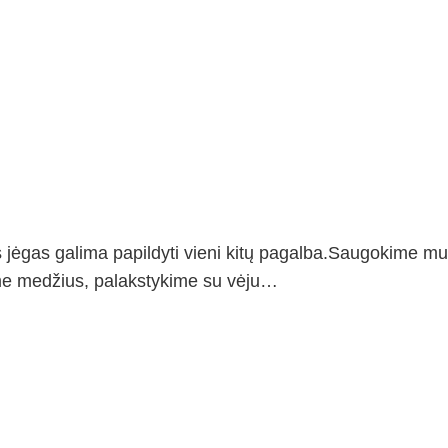
es jėgas galima papildyti vieni kitų pagalba.Saugokime m
me medžius, palakstykime su vėju…