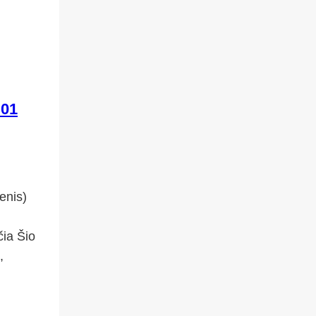
01
nis)
čia Šio
,