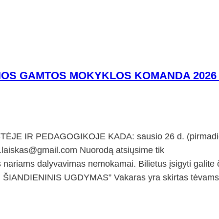
SIOS GAMTOS MOKYKLOS KOMANDA 2026 
E IR PEDAGOGIKOJE KADA: sausio 26 d. (pirmadie
aiskas@gmail.com Nuorodą atsiųsime tik
riams dalyvavimas nemokamai. Bilietus įsigyti galite 
IR ŠIANDIENINIS UGDYMAS” Vakaras yra skirtas tėvams