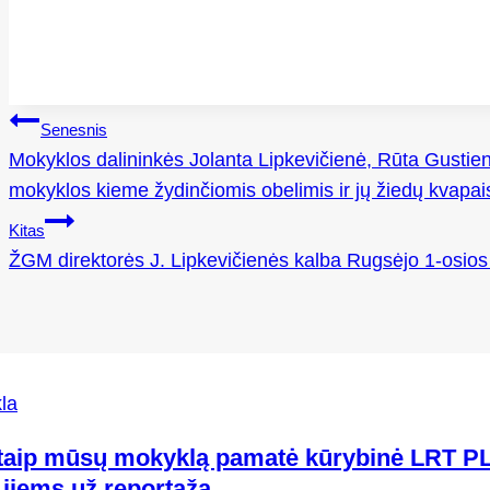
Navigacija
Senesnis
tarp
Mokyklos dalininkės Jolanta Lipkevičienė, Rūta Gustien
įrašų
mokyklos kieme žydinčiomis obelimis ir jų žiedų kvapai
Kitas
ŽGM direktorės J. Lipkevičienės kalba Rugsėjo 1-osio
la
 taip mūsų mokyklą pamatė kūrybinė LRT PL
 jiems už reportažą.