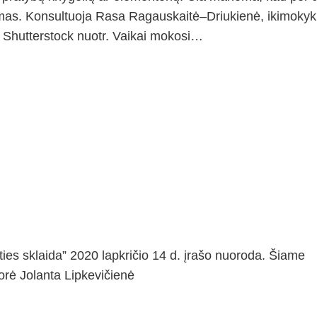
amas. Konsultuoja Rasa Ragauskaitė–Driukienė, ikimokyk
hutterstock nuotr. Vaikai mokosi…
ties sklaida” 2020 lapkričio 14 d. įrašo nuoroda. Šiame
orė Jolanta Lipkevičienė