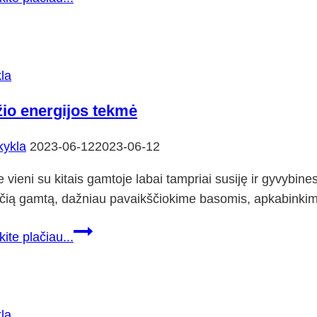
STUDIJŲ
VAKARAS
SU
ŽALIOSIOS
la
GAMTOS
io energijos tekmė
MOKYKLOS
KOMANDA
ykla
2023-06-12
2023-06-12
2026
01
vieni su kitais gamtoje labai tampriai susiję ir gyvybin
26
čią gamtą, dažniau pavaikščiokime basomis, apkabinki
Medžio
kite plačiau...
energijos
tekmė
la