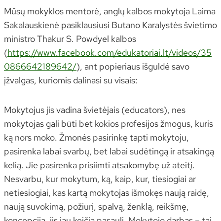
Mūsų mokyklos mentorė, anglų kalbos mokytoja Laima
Sakalauskienė pasiklausiusi Butano Karalystės švietimo
ministro Thakur S. Powdyel kalbos
(
https://www.facebook.com/edukatoriai.lt/videos/35
0866642189642/
), ant popieriaus išguldė savo
įžvalgas, kuriomis dalinasi su visais:
Mokytojus jis vadina švietėjais (educators), nes
mokytojas gali būti bet kokios profesijos žmogus, kuris
ką nors moko. Žmonės pasirinkę tapti mokytoju,
pasirenka labai svarbų, bet labai sudėtingą ir atsakingą
kelią. Jie pasirenka prisiimti atsakomybę už ateitį.
Nesvarbu, kur mokytum, ką, kaip, kur, tiesiogiai ar
netiesiogiai, kas kartą mokytojas išmokęs naują raidę,
naują suvokimą, požiūrį, spalvą, ženklą, reikšmę,
koncepciją, jis jau keičia pasaulį. Mokytojo darbas – tai