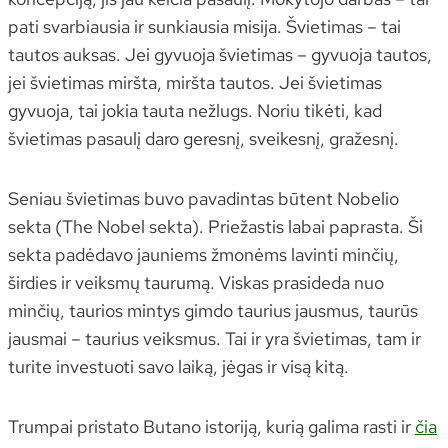
pati svarbiausia ir sunkiausia misija. Švietimas – tai
tautos auksas. Jei gyvuoja švietimas – gyvuoja tautos,
jei švietimas miršta, miršta tautos. Jei švietimas
gyvuoja, tai jokia tauta nežlugs. Noriu tikėti, kad
švietimas pasaulį daro geresnį, sveikesnį, gražesnį.
Seniau švietimas buvo pavadintas būtent Nobelio
sekta (The Nobel sekta). Priežastis labai paprasta. Ši
sekta padėdavo jauniems žmonėms lavinti minčių,
širdies ir veiksmų taurumą. Viskas prasideda nuo
minčių, taurios mintys gimdo taurius jausmus, taurūs
jausmai – taurius veiksmus. Tai ir yra švietimas, tam ir
turite investuoti savo laiką, jėgas ir visą kitą.
Trumpai pristato Butano istoriją, kurią galima rasti ir
čia