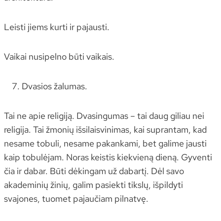
Leisti jiems kurti ir pajausti.
Vaikai nusipelno būti vaikais.
Dvasios žalumas.
Tai ne apie religiją. Dvasingumas – tai daug giliau nei
religija. Tai žmonių išsilaisvinimas, kai suprantam, kad
nesame tobuli, nesame pakankami, bet galime jausti
kaip tobulėjam. Noras keistis kiekvieną dieną. Gyventi
čia ir dabar. Būti dėkingam už dabartį. Dėl savo
akademinių žinių, galim pasiekti tikslų, išpildyti
svajones, tuomet pajaučiam pilnatvę.