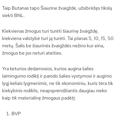
Taip Butanas tapo Šiaurine žvaigžde, užsibrėžęs tikslą
siekti BNL.
Kiekvienas žmogus turi turėti šiaurinę žvaigždę,
kiekviena valstybė turi ją turėti. Tai planas 5, 10, 15, 50
metų. Šalis be šiaurinės žvaigždės nežino kur eina,
žmogus be jos neturi ateities.
Yra keturios dedamosios, kurios augina šalies
laimingumo rodiklį ir parodo šalies vystymosi ir augimo
lygį keliais lygmenimis, ne tik ekonominiu, kuris tėra tik
kiekybinis rodiklis, neapsprendžiantis daugiau nieko
kaip tik materialinę žmogaus padėtį:
BVP