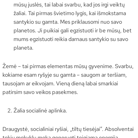
mūsų juslės, tai labai svarbu, kad jos irgi veiktų
žaliai. Tai pirmas švietimo lygis, kai išmokstama
santykio su gamta. Mes priklausomi nuo savo
planetos. Ji puikiai gali egzistuoti ir be mūsų, bet
mums egzistuoti reikia darnaus santykio su savo
planeta.
Žemė – tai pirmas elementas mūsų gyvenime. Svarbu,
kokiame esam ryšyje su gamta – saugom ar teršiam,
tausojam ar eikvojam. Vieną dieną labai smarkiai
patirsim savo veikos pasekmes.
Žalia socialinė aplinka.
Draugystė, socialiniai ryšiai, „tiltų tiesėjai”. Absolventai
tokių mokyklų moka generuoti teigiamą energiją