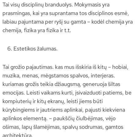
Tai visų disciplinų branduolys. Mokymasis yra
prasmingas, kai yra suprantama tos disciplinos esmė,
labiau pajuntama per ryšį su gamta – kodėl chemija yra
chemija, fizika yra fizika ir t.t.
Estetikos žalumas.
Tai grožio pajautimas. kas mus išskiria iš kitų – hobiai,
muzika, menas, mėgstamos spalvos, interjeras.
kuriamas grožis teikia džiaugsmą, generuoja šiltas
emocijas. Leisti vaikams kurti, įsivaizduoti patiems, be
kompiuterių ir kitų ekranų, leisti jiems būti
kūrybingiems ir jautriems aplinkai, pajusti kiekviena
aplinkos elementą. – paukščių čiulbėjimas, vėjo
ošimas, lapų šlamėjimas, spalvų sodrumas, gamtos
architektūra.