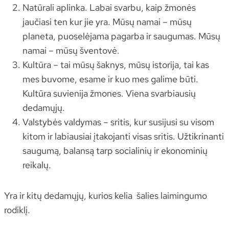
Natūrali aplinka. Labai svarbu, kaip žmonės
jaučiasi ten kur jie yra. Mūsų namai – mūsų
planeta, puoselėjama pagarba ir saugumas. Mūsų
namai – mūsų šventovė.
Kultūra – tai mūsų šaknys, mūsų istorija, tai kas
mes buvome, esame ir kuo mes galime būti.
Kultūra suvienija žmones. Viena svarbiausių
dedamųjų.
Valstybės valdymas – sritis, kur susijusi su visom
kitom ir labiausiai įtakojanti visas sritis. Užtikrinanti
saugumą, balansą tarp socialinių ir ekonominių
reikalų.
Yra ir kitų dedamųjų, kurios kelia šalies laimingumo
rodiklį.