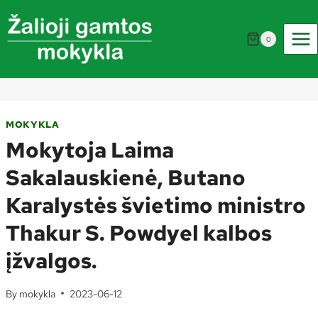
Skip
to
0
content
MOKYKLA
Mokytoja Laima
Sakalauskienė, Butano
Karalystės švietimo ministro
Thakur S. Powdyel kalbos
įžvalgos.
By
mokykla
2023-06-12