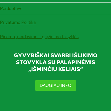
Parduotuvė
Privatumo Politika
Pirkimo, pardavimo ir grąžinimo taisyklės
GYVYBIŠKAI SVARBI IŠLIKIMO
STOVYKLA SU PALAPINĖMIS
„IŠMINČIŲ KELIAIS“
DAUGIAU INFO