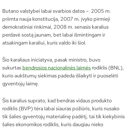
Butano valstybei labai svarbios datos – 2005 m.
priimta nauja konstitucija, 2007 m. įvyko pirmieji
demokratiniai rinkimai, 2008 m. senasis karalius
perdavė sostą jaunam, bet labai išmintingam ir
atsakingam karaliui, kuris valdo iki šiol.
Šio karaliaus iniciatyva, pasak ministro, buvo
sukurtas
bendrosios nacionalinės laimės
rodiklis (BNL),
kurio aukštumų siekimas padeda išlaikyti ir puoselėti
gyventojų laimę.
Šis karalius suprato, kad bendras vidaus produkto
rodiklis (BVP) tėra labai siauras požiūris, kuris nusako
tik šalies gyventojų materialinę padėtį, tai tik kiekybinis
šalies ekonomikos rodiklis, kuris daugiau nieko