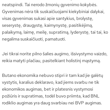
neatspindi. Tai nerodo žmonių gyvenimo kokybės.
Gyvenimas nėra tik suskaičiuojami kiekybiniai dalykai,
visas gyvenimas sukasi apie santykius, brolystę,
seserystę, draugystę, kaimynystę, pasitikėjimą,
palaikymą, laimę, meilę, supratimą, lyderystę, tai tai, ko
negalima suskaičiuoti, pamatuoti.
Jei tikrai norite pilno šalies augimo, išsivystymo vaizdo,
reikia matyti plačiau, pasitelkiant holistinį mąstymą.
Butano ekonomika nebuvo stipri ir tam kad jie galėtų
vystytis, karalius deklaravo, kad jiems svarbu ne tik
ekonomikos augimas, bet ir platesnis vystymosi
požiūris ir supratimas, todėl buvo priimta, kad BNL
rodiklio augimas yra daug svarbiau nei BVP augimas.