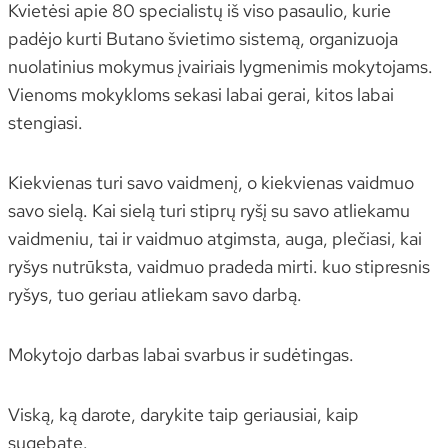
Kvietėsi apie 80 specialistų iš viso pasaulio, kurie
padėjo kurti Butano švietimo sistemą, organizuoja
nuolatinius mokymus įvairiais lygmenimis mokytojams.
Vienoms mokykloms sekasi labai gerai, kitos labai
stengiasi.
Kiekvienas turi savo vaidmenį, o kiekvienas vaidmuo
savo sielą. Kai sielą turi stiprų ryšį su savo atliekamu
vaidmeniu, tai ir vaidmuo atgimsta, auga, plečiasi, kai
ryšys nutrūksta, vaidmuo pradeda mirti. kuo stipresnis
ryšys, tuo geriau atliekam savo darbą.
Mokytojo darbas labai svarbus ir sudėtingas.
Viską, ką darote, darykite taip geriausiai, kaip
sugebate.