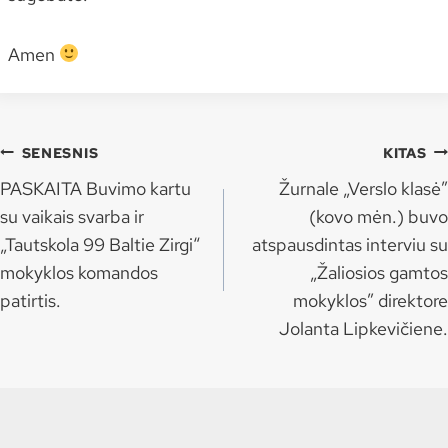
Amen
Navigacija
SENESNIS
KITAS
tarp
PASKAITA Buvimo kartu
Žurnale „Verslo klasė”
įrašų
su vaikais svarba ir
(kovo mėn.) buvo
„Tautskola 99 Baltie Zirgi“
atspausdintas interviu su
mokyklos komandos
„Žaliosios gamtos
patirtis.
mokyklos” direktore
Jolanta Lipkevičiene.