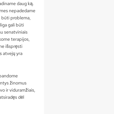
vadiname daug ką.
gi, mes nepadedame
ų būti problema,
iga gali būti
 su senatviniais
škome terapijos,
me išspręsti
s atvejų yra
nebandome
inantys žinomus
vo ir viduramžiais,
 atsiradęs dėl