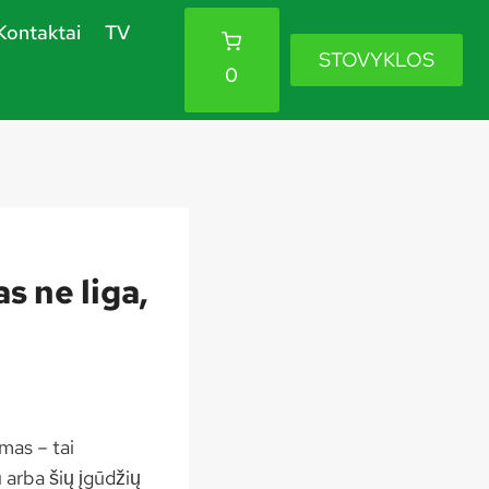
Kontaktai
TV
STOVYKLOS
0
s ne liga,
mas – tai
 arba šių įgūdžių