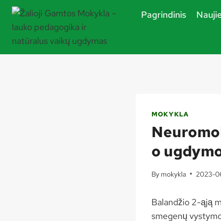
Skip
Pagrindinis
Nauji
to
content
MOKYKLA
Neuromoks
o ugdymo
By
mokykla
2023-0
Balandžio 2-ąją m
smegenų vystymosi