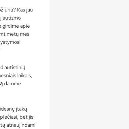
žiūriu? Kas jau
 į autizmo
e girdime apie
šimt metų mes
ovystymosi
?
d autistinių
esniais laikais,
 ką darome
didesnę įtaką
lečiasi, bet jis
artą atnaujindami