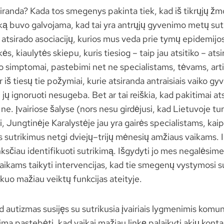
iranda? Kada tos smegenys pakinta tiek, kad iš tikrųjų ž
ką buvo galvojama, kad tai yra antrųjų gyvenimo metų sutri
atsirado asociacijų, kurios mus veda prie tymų epidemijos
s, kiaulytės skiepu, kuris tiesiog – taip jau atsitiko – ats
o simptomai, pastebimi net ne specialistams, tėvams, art
Ir iš tiesų tie požymiai, kurie atsiranda antraisiais vaiko g
i jų ignoruoti nesugeba. Bet ar tai reiškia, kad pakitimai at
, ne. Įvairiose šalyse (nors nesu girdėjusi, kad Lietuvoje t
i, Jungtinėje Karalystėje jau yra gairės specialistams, kai
 sutrikimus netgi dviejų–trijų mėnesių amžiaus vaikams. Ir
ksčiau identifikuoti sutrikimą. Išgydyti jo mes negalėsime
aikams taikyti intervencijas, kad tie smegenų vystymosi s
kuo mažiau veiktų funkcijas ateityje.
d autizmas susijęs su sutrikusia įvairiais lygmenimis komun
ima pastebėti, kad vaikai mažiau linkę palaikyti akių konta