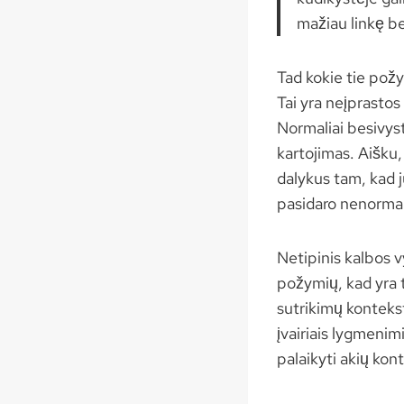
mažiau linkę b
Tad kokie tie požy
Tai yra neįprastos 
Normaliai besivysta
kartojimas. Aišku,
dalykus tam, kad j
pasidaro nenormala
Netipinis kalbos v
požymių, kad yra t
sutrikimų kontekst
įvairiais lygmenim
palaikyti akių kon