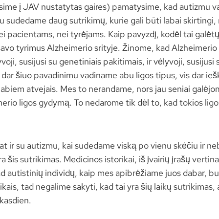
rėsime į JAV nustatytas gaires) pamatysime, kad autizmu 
iu sudedame daug sutrikimų, kurie gali būti labai skirtin
i pacientams, nei tyrėjams. Kaip pavyzdį, kodėl tai galėt
savo tyrimus Alzheimerio srityje. Žinome, kad Alzheimerio l
voji, susijusi su genetiniais pakitimais, ir vėlyvoji, susijusi
 dar šiuo pavadinimu vadiname abu ligos tipus, vis dar ie
 abiem atvejais. Mes to nerandame, nors jau seniai galėjo
rio ligos gydymą. To nedarome tik dėl to, kad tokios ligo
pat ir su autizmu, kai sudedame viską po vienu skėčiu ir 
yra šis sutrikimas. Medicinos istorikai, iš įvairių įrašų vert
d autistinių individų, kaip mes apibrėžiame juos dabar, bu
aikais, tad negalime sakyti, kad tai yra šių laikų sutrikimas,
kasdien.