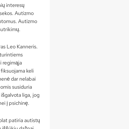
nių interesų
 sekos. Autizmo
imptomus. Autizmo
sutrikimų.
ras Leo Kanneris.
 turintiems
i regimąja
 fiksuojama keli
omenė dar nelabai
iomis susiduria
išgalvota liga, jog
ei į psichinę.
lat patiria autistų
u iššūkiu dažnai