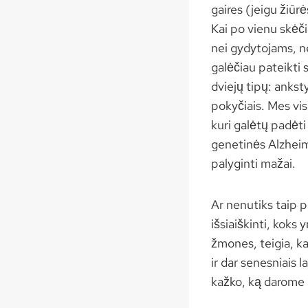
gaires (jeigu žiū
Kai po vienu skėč
nei gydytojams, ne
galėčiau pateikti 
dviejų tipų: anksty
pokyčiais. Mes vis
kuri galėtų padėti
genetinės Alzheime
palyginti mažai.
Ar nenutiks taip 
išsiaiškinti, koks 
žmones, teigia, ka
ir dar senesniais l
kažko, ką darome 