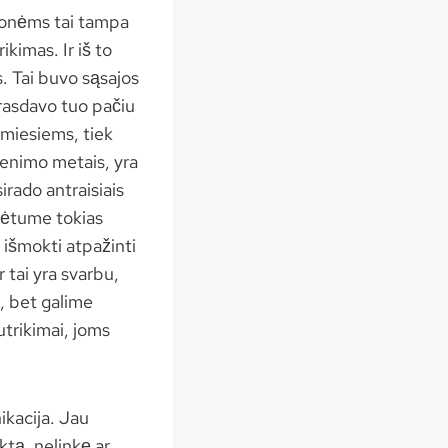
monėms tai tampa
kimas. Ir iš to
. Tai buvo sąsajos
irasdavo tuo pačiu
imiesiems, tiek
yvenimo metais, yra
sirado antraisiais
urėtume tokias
p išmokti atpažinti
 tai yra svarbu,
, bet galime
utrikimai, joms
ikacija. Jau
ktą, nelinkę ar