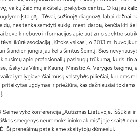
vę, vaikų žaidimų aikštelę, prekybos centrą. O ką jau kalb
 ugdymo įstaigą… Tėvai, sužinoję diagnozę, labai dažnai pa
išlaidų, nes tenka samdyti auklę, mesti darbą, kenčia kiti 
kai beveik nebuvo informacijos apie autizmo spektro sutri
tėvai įkūrė asociaciją „Kitoks vaikas“, o 2013 m. buvo įkur
kuri šiandien jungia jau kelis šimtus šeimų. Šios nevyriaus
a klausimų apie profesionalių paslaugų trūkumą, kuris itin 
e, išskyrus Vilnių ir Kauną. Ministro A. Verygos teigimu,
vaikai yra lygiaverčiai mūsų valstybės piliečiai, kuriems re
pritaikytas ugdymas ir priežiūra, kas dažniausiai tokiems 
į.
 Seime vyko konferencija „Autizmas Lietuvoje. Iššūkiai ir
iškos smegenys neuromokslininko akimis“ joje skaitė neur
Šį pranešimą pateikiame skaitytojų dėmesiui.