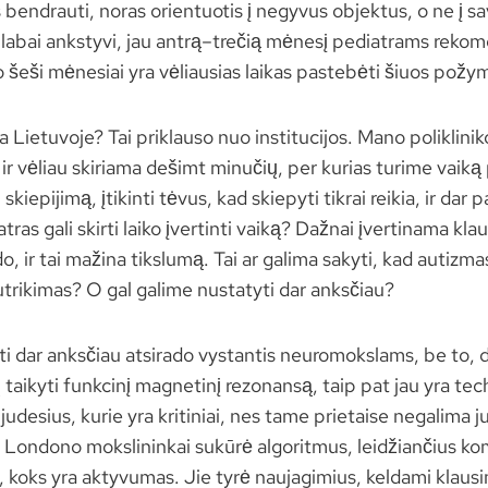
 bendrauti, noras orientuotis į negyvus objektus, o ne į s
i labai ankstyvi, jau antrą–trečią mėnesį pediatrams rek
o šeši mėnesiai yra vėliausias laikas pastebėti šiuos požy
 Lietuvoje? Tai priklauso nuo institucijos. Mano poliklinik
 ir vėliau skiriama dešimt minučių, per kurias turime vaiką 
skiepijimą, įtikinti tėvus, kad skiepyti tikrai reikia, ir dar
ras gali skirti laiko įvertinti vaiką? Dažnai įvertinama kla
do, ir tai mažina tikslumą. Tai ar galima sakyti, kad autizm
rikimas? O gal galime nustatyti dar anksčiau?
i dar anksčiau atsirado vystantis neuromokslams, be to, d
taikyti funkcinį magnetinį rezonansą, taip pat jau yra tec
desius, kurie yra kritiniai, nes tame prietaise negalima ju
us. Londono mokslininkai sukūrė algoritmus, leidžiančius k
ti, koks yra aktyvumas. Jie tyrė naujagimius, keldami klaus