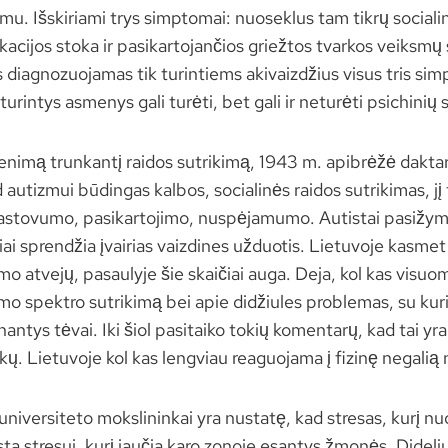
mu. Išskiriami trys simptomai: nuoseklus tam tikrų sociali
acijos stoka ir pasikartojančios griežtos tvarkos veiksmų
s diagnozuojamas tik turintiems akivaizdžius visus tris s
urintys asmenys gali turėti, bet gali ir neturėti psichinių 
enimą trunkantį raidos sutrikimą, 1943 m. apibrėžė dakta
 autizmui būdingas kalbos, socialinės raidos sutrikimas, jį
astovumo, pasikartojimo, nuspėjamumo. Autistai pasižym
kiai sprendžia įvairias vaizdines užduotis. Lietuvoje kasmet
mo atvejų, pasaulyje šie skaičiai auga. Deja, kol kas visu
mo spektro sutrikimą bei apie didžiules problemas, su kur
antys tėvai. Iki šiol pasitaiko tokių komentarų, kad tai yra 
ų. Lietuvoje kol kas lengviau reaguojama į fizinę negalią n
niversiteto mokslininkai yra nustatę, kad stresas, kurį nuo
gsta stresui, kurį jaučia karo zonoje esantys žmonės. Dideli