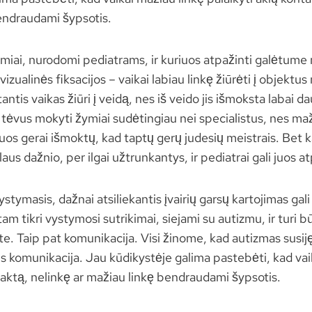
endraudami šypsotis.
miai, nurodomi pediatrams, ir kuriuos atpažinti galėtume 
vizualinės fiksacijos – vaikai labiau linkę žiūrėti į objektus 
ntis vaikas žiūri į veidą, nes iš veido jis išmoksta labai da
 tėvus mokyti žymiai sudėtingiau nei specialistus, nes maži
uos gerai išmoktų, kad taptų gerų judesių meistrais. Bet ka
us dažnio, per ilgai užtrunkantys, ir pediatrai gali juos at
ystymasis, dažnai atsiliekantis įvairių garsų kartojimas gali
am tikri vystymosi sutrikimai, siejami su autizmu, ir turi bū
e. Taip pat komunikacija. Visi žinome, kad autizmas susiję
is komunikacija. Jau kūdikystėje galima pastebėti, kad vai
taktą, nelinkę ar mažiau linkę bendraudami šypsotis.