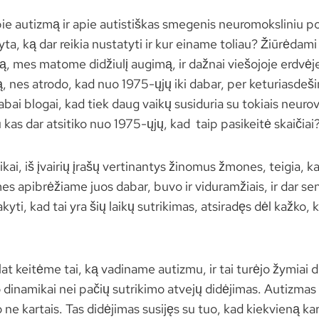
e autizmą ir apie autistiškas smegenis neuromoksliniu po
ta, ką dar reikia nustatyti ir kur einame toliau? Žiūrėdami
ą, mes matome didžiulį augimą, ir dažnai viešojoje erdvėj
, nes atrodo, kad nuo 1975-ųjų iki dabar, per keturiasde
bai blogai, kad tiek daug vaikų susiduria su tokiais neur
u kas dar atsitiko nuo 1975-ųjų, kad taip pasikeitė skaičiai
ikai, iš įvairių įrašų vertinantys žinomus žmones, teigia, ka
mes apibrėžiame juos dabar, buvo ir viduramžiais, ir dar sen
kyti, kad tai yra šių laikų sutrikimas, atsiradęs dėl kažko,
lat keitėme tai, ką vadiname autizmu, ir tai turėjo žymiai 
dinamikai nei pačių sutrikimo atvejų didėjimas. Autizmas p
 ne kartais. Tas didėjimas susijęs su tuo, kad kiekvieną k