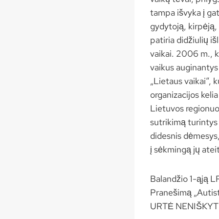
tampa išvyka į gat
gydytoją, kirpėją,
patiria didžiulių 
vaikai. 2006 m., 
vaikus auginantys 
„Lietaus vaikai“, 
organizacijos keli
Lietuvos regionuos
sutrikimą turintys 
didesnis dėmesys, 
į sėkmingą jų ateit
Balandžio 1-ąją LR
Pranešimą „Autist
URTĖ NENIŠKYTĖ. 