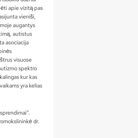
ėti apie vizitą pas
sijunta vieniši,
šeimoje augantys
kimą, autistus
ta asociacija
ybinės
aštrus visuose
 autizmo spektro
ikalingas kur kas
vaikams yra kelias
 sprendimai“.
omokslininkė dr.