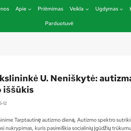
enos
Apie
Priėmimas
Veikla
Ugdymas
Parduotuvė
lininkė U. Neniškytė: autizma
 iššūkis
6-12
inime Tarptautinę autizmo dieną. Autizmo spektro sutriki
 nukrypimas, kuris pasireiškia socialinių įgūdžių trūkumu