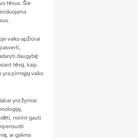
avo tėvus. Šie
omenduojama
mius.
oje vaiko apžiūrai
pasverti,
 padaryti daugybę
usiant tėvų, kaip
as yra pirmųjų vaiko
abar yra žymiai
hnologijų,
dėti, norint gauti
ompensuoti
imą, ar galima