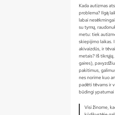
Kada autizmas ats
problema? Ilgą lai
labai nesėkmingai 
su tymų, raudonukė
metu: tiek autizm
skiepijimo laikas. 
akivaizdūs, ir tėva
metais? Iš tikrųjų
gaires), pavyzdžiu
pakitimus, galimus
nes norime kuo an
padėti tėvams ir v
būdingi ypatumai 
Visi žinome, ka
kūdikystėje gal