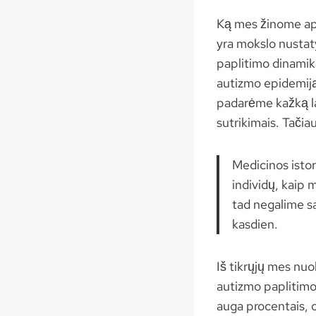
Ką mes žinome api
yra mokslo nustaty
paplitimo dinamik
autizmo epidemiją
padarėme kažką la
sutrikimais. Tačia
Medicinos istor
individų, kaip 
tad negalime sa
kasdien.
Iš tikrųjų mes nuo
autizmo paplitimo 
auga procentais, o