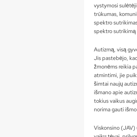
vystymosi sulėtėji
trūkumas, komunik
spektro sutrikima
spektro sutrikimą t
Autizmą, visą gyv
Jis pastebėjo, kad
žmonėms reikia p
atmintimi, jie pui
šimtai naujų autiz
išmano apie autiz
tokius vaikus augin
norima gauti išmok
Viskonsino (JAV) u
vaikų tėvai, prily