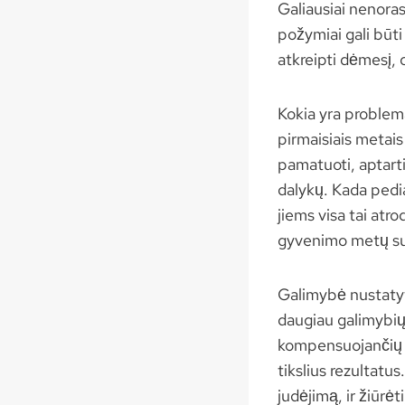
Galiausiai nenoras
požymiai gali būt
atkreipti dėmesį, 
Kokia yra problema
pirmaisiais metais
pamatuoti, aptarti 
dalykų. Kada pediat
jiems visa tai atro
gyvenimo metų sut
Galimybė nustatyt
daugiau galimybių 
kompensuojančių ju
tikslius rezultat
judėjimą, ir žiūrė