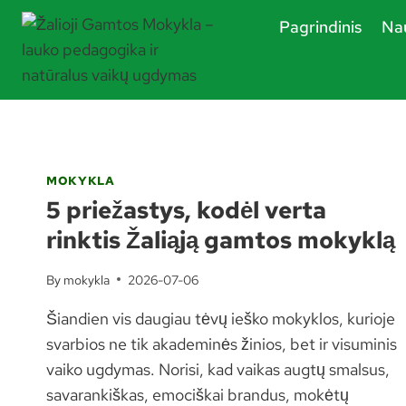
Skip
Pagrindinis
Nau
to
content
MOKYKLA
5 priežastys, kodėl verta
rinktis Žaliąją gamtos mokyklą
By
mokykla
2026-07-06
Šiandien vis daugiau tėvų ieško mokyklos, kurioje
svarbios ne tik akademinės žinios, bet ir visuminis
vaiko ugdymas. Norisi, kad vaikas augtų smalsus,
savarankiškas, emociškai brandus, mokėtų