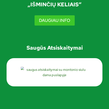
„IŠMINČIŲ KELIAIS“
DAUGIAU INFO
GGLE
LD
NU
Saugūs Atsiskaitymai
GGLE
LD
NU
GGLE
LD
NU