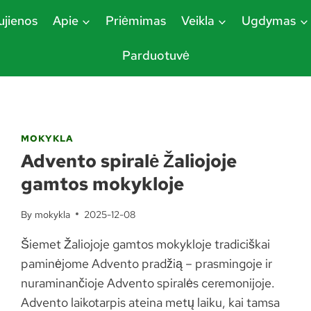
jienos
Apie
Priėmimas
Veikla
Ugdymas
Parduotuvė
MOKYKLA
Advento spiralė Žaliojoje
gamtos mokykloje
By
mokykla
2025-12-08
Šiemet Žaliojoje gamtos mokykloje tradiciškai
paminėjome Advento pradžią – prasmingoje ir
nuraminančioje Advento spiralės ceremonijoje.
Advento laikotarpis ateina metų laiku, kai tamsa