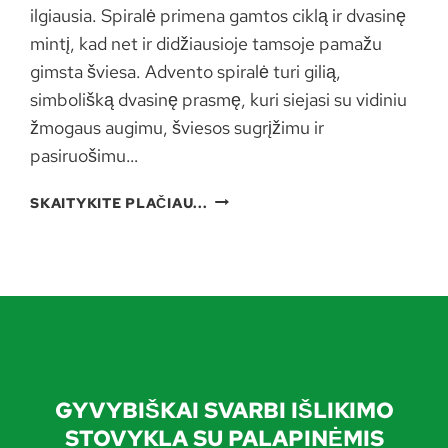
ilgiausia. Spiralė primena gamtos ciklą ir dvasinę
mintį, kad net ir didžiausioje tamsoje pamažu
gimsta šviesa. Advento spiralė turi gilią,
simbolišką dvasinę prasmę, kuri siejasi su vidiniu
žmogaus augimu, šviesos sugrįžimu ir
pasiruošimu…
ADVENTO
SKAITYKITE PLAČIAU...
SPIRALĖ
ŽALIOJOJE
GAMTOS
MOKYKLOJE
GYVYBIŠKAI SVARBI IŠLIKIMO
STOVYKLA SU PALAPINĖMIS