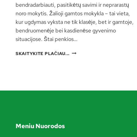
bendradarbiauti, pasitikėtų savimi ir neprarastų
noro mokytis. Žalioji gamtos mokykla – tai vieta,
kur ugdymas vyksta ne tik klasėje, bet ir gamtoje,
bendruomenėje bei kasdienėse gyvenimo
situacijose. Štai penkios…
5
SKAITYKITE PLAČIAU...
PRIEŽASTYS,
KODĖL
VERTA
RINKTIS
ŽALIĄJĄ
GAMTOS
MOKYKLĄ
Meniu Nuorodos