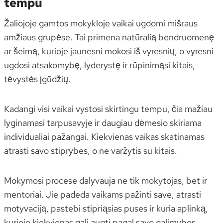
tempu
Žaliojoje gamtos mokykloje vaikai ugdomi mišraus
amžiaus grupėse. Tai primena natūralią bendruomenę
ar šeimą, kurioje jaunesni mokosi iš vyresnių, o vyresni
ugdosi atsakomybę, lyderystę ir rūpinimąsi kitais,
tėvystės įgūdžių.
Kadangi visi vaikai vystosi skirtingu tempu, čia mažiau
lyginamasi tarpusavyje ir daugiau dėmesio skiriama
individualiai pažangai. Kiekvienas vaikas skatinamas
atrasti savo stiprybes, o ne varžytis su kitais.
Mokymosi procese dalyvauja ne tik mokytojas, bet ir
mentoriai. Jie padeda vaikams pažinti save, atrasti
motyvaciją, pastebi stipriąsias puses ir kuria aplinką,
kurioje kiekvienas gali augti pagal savo galimybes.