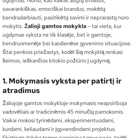
ugdymas. Norisi, kad vaikas augtų smalsus,
savarankiškas, emociškai brandus, mokėtų
bendradarbiauti, pasitikėtų savimi ir neprarastų noro
mokytis.
Žalioji gamtos mokykla
– tai vieta, kur
ugdymas vyksta ne tik klasėje, bet ir gamtoje,
bendruomenėje bei kasdienėse gyvenimo situacijose.
Štai penkios priežastys, kodėl šią mokyklą renkasi
šeimos, ieškančios kitokio požiūrio į ugdymą.
1. Mokymasis vyksta per patirtį ir
atradimus
Žaliojoje gamtos mokykloje mokymasis neapsiriboja
vadovėliais ar tradicinėmis 45 minučių pamokomis.
Vaikai mokosi tyrinėdami, eksperimentuodami,
kurdami, keliaudami ir įgyvendindami projektus.
Skirtingų dalykų temos persipina tarpusavyje, todėl