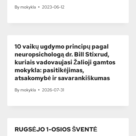
By
mokykla
2023-06-12
10 vaikų ugdymo principų pagal
neuropsichologą dr. Bill Stixrud,
kuriais vadovaujasi Žalioji gamtos
mokykla: pasitikėjimas,
atsakomybė ir savarankiškumas
By
mokykla
2026-07-31
RUGSĖJO 1-OSIOS ŠVENTĖ