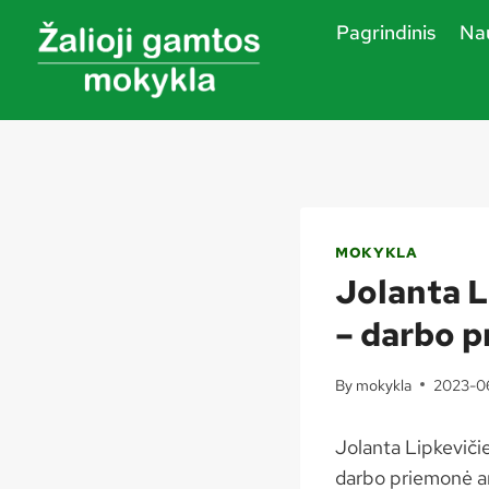
Skip
Pagrindinis
Nau
to
content
MOKYKLA
Jolanta L
– darbo p
By
mokykla
2023-0
Jolanta Lipkeviči
darbo priemonė ar