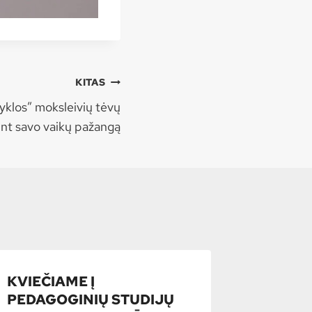
KITAS
yklos” moksleivių tėvų
int savo vaikų pažangą
KVIEČIAME Į
PEDAGOGINIŲ STUDIJŲ