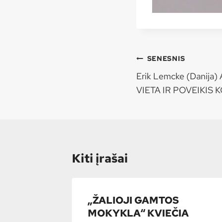
Navigacija
SENESNIS
tarp
Erik Lemcke (Danij
įrašų
VIETA IR POVEIKIS
Kiti įrašai
„ŽALIOJI GAMTOS
MOKYKLA“ KVIEČIA