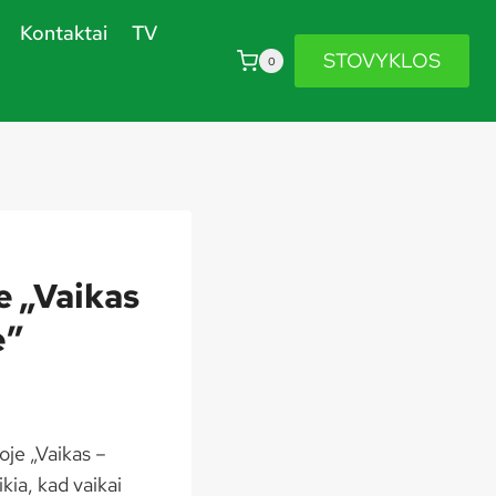
Kontaktai
TV
STOVYKLOS
0
e „Vaikas
ė”
oje „Vaikas –
ia, kad vaikai