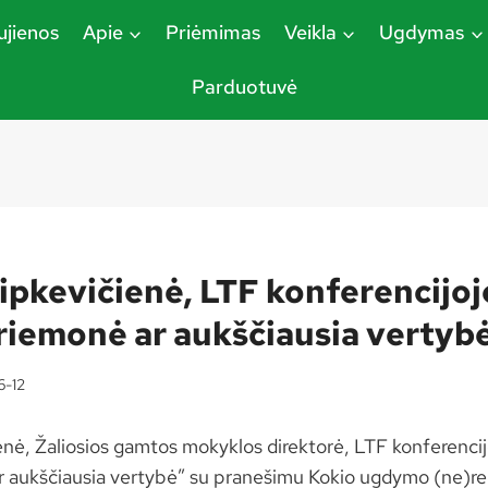
jienos
Apie
Priėmimas
Veikla
Ugdymas
Parduotuvė
ipkevičienė, LTF konferencijoj
riemonė ar aukščiausia vertyb
6-12
enė, Žaliosios gamtos mokyklos direktorė, LTF konferencij
 aukščiausia vertybė” su pranešimu Kokio ugdymo (ne)reik