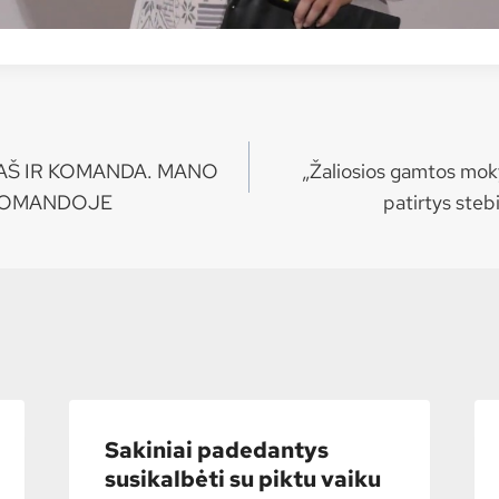
a) AŠ IR KOMANDA. MANO
„Žaliosios gamtos mok
 KOMANDOJE
patirtys steb
Sakiniai padedantys
susikalbėti su piktu vaiku