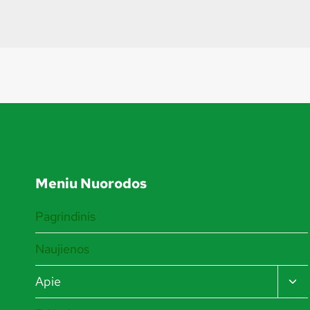
Meniu Nuorodos
Pagrindinis
Naujienos
TO
Apie
CHI