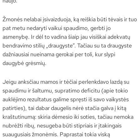
naujo.
Žmonės nelabai įsivaizduoja, ką reiškia būti tėvais ir tuo
pat metu nedaryti vaikui spaudimo, gerbti jo
asmenybę. Ir dėl to vadina šiaip jau visiškai adekvatų
bendravimo stilių „draugyste“. Tačiau su ta draugyste
dažniausiai nueinama gerokai per toli, kur slypi
daugybė grėsmių.
Jeigu anksčiau mamos ir tėčiai perlenkdavo lazdą su
spaudimu ir šaltumu, supratimo deficitu (apie tokio
auklėjimo rezultatus galime spręsti iš savo vaikystės
patirties), tai dabar daugelis nėrė stačia galva į kitą
kraštutinumą: skiria dėmesio iki soties, tačiau nemoka
nubrėžti ribų, nesugeba būti stipriais ir įtakingais
suaugusiais žmonėmis. Paprastai tokia viską