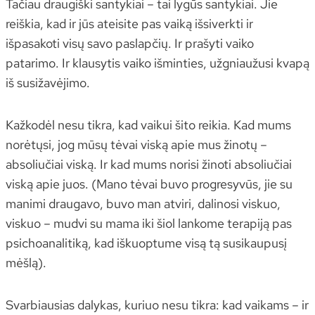
Tačiau draugiški santykiai – tai lygūs santykiai. Jie
reiškia, kad ir jūs ateisite pas vaiką išsiverkti ir
išpasakoti visų savo paslapčių. Ir prašyti vaiko
patarimo. Ir klausytis vaiko išminties, užgniaužusi kvapą
iš susižavėjimo.
Kažkodėl nesu tikra, kad vaikui šito reikia. Kad mums
norėtųsi, jog mūsų tėvai viską apie mus žinotų –
absoliučiai viską. Ir kad mums norisi žinoti absoliučiai
viską apie juos. (Mano tėvai buvo progresyvūs, jie su
manimi draugavo, buvo man atviri, dalinosi viskuo,
viskuo – mudvi su mama iki šiol lankome terapiją pas
psichoanalitiką, kad iškuoptume visą tą susikaupusį
mėšlą).
Svarbiausias dalykas, kuriuo nesu tikra: kad vaikams – ir