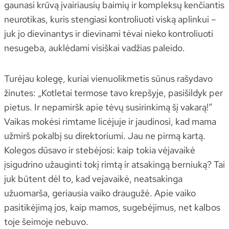
gaunasi krūvą įvairiausių baimių ir kompleksų kenčiantis
neurotikas, kuris stengiasi kontroliuoti viską aplinkui –
juk jo dievinantys ir dievinami tėvai nieko kontroliuoti
nesugeba, auklėdami visiškai vadžias paleido.
Turėjau kolegę, kuriai vienuolikmetis sūnus rašydavo
žinutes: „Kotletai termose tavo krepšyje, pasišildyk per
pietus. Ir nepamiršk apie tėvų susirinkimą šį vakarą!“
Vaikas mokėsi rimtame licėjuje ir jaudinosi, kad mama
užmirš pokalbį su direktoriumi. Jau ne pirmą kartą.
Kolegos dūsavo ir stebėjosi: kaip tokia vėjavaikė
įsigudrino užauginti tokį rimtą ir atsakingą berniuką? Tai
juk būtent dėl to, kad vejavaikė, neatsakinga
užuomarša, geriausia vaiko draugužė. Apie vaiko
pasitikėjimą jos, kaip mamos, sugebėjimus, net kalbos
toje šeimoje nebuvo.