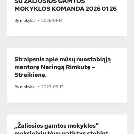
SU ŽALIOSIOS GAMTOS
MOKYKLOS KOMANDA 2026 01 26
By
mokykla
2026-01-14
Straipsnis apie mūsų nuostabiąją
mentorę Neringą Rimkutę –
Streikienę.
By
mokykla
2023-06-12
„Žaliosios gamtos mokyklos”
moksleivių tėvų patirtys stebint