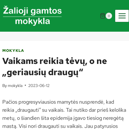
Skip
to
0
content
MOKYKLA
Vaikams reikia tėvų, o ne
„geriausių draugų“
By
mokykla
2023-06-12
Pačios progresyviausios mamytės nusprendė, kad
reikia „draugauti“ su vaikais. Tai nutiko dar prieš kelolika
metų, o šiandien šita epidemija įgavo tiesiog neregėtą
mastą. Visi nori draugauti su vaikais. Jau patyrusios