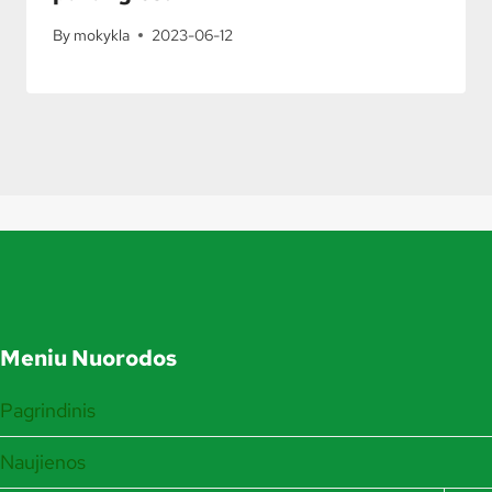
By
mokykla
2023-06-12
Meniu Nuorodos
Pagrindinis
Naujienos