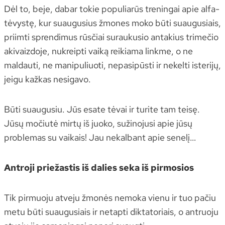
Dėl to, beje, dabar tokie populiarūs treningai apie alfa-
tėvystę, kur suaugusius žmones moko būti suaugusiais,
priimti sprendimus rūsčiai suraukusio antakius trimečio
akivaizdoje, nukreipti vaiką reikiama linkme, o ne
maldauti, ne manipuliuoti, nepasipūsti ir nekelti isterijų,
jeigu kažkas nesigavo.
Būti suaugusiu. Jūs esate tėvai ir turite tam teisę.
Jūsų močiutė mirtų iš juoko, sužinojusi apie jūsų
problemas su vaikais! Jau nekalbant apie senelį…
Antroji priežastis iš dalies seka iš pirmosios
Tik pirmuoju atveju žmonės nemoka vienu ir tuo pačiu
metu būti suaugusiais ir netapti diktatoriais, o antruoju