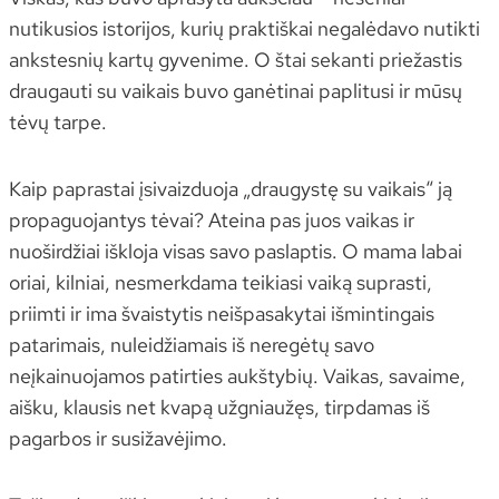
nutikusios istorijos, kurių praktiškai negalėdavo nutikti
ankstesnių kartų gyvenime. O štai sekanti priežastis
draugauti su vaikais buvo ganėtinai paplitusi ir mūsų
tėvų tarpe.
Kaip paprastai įsivaizduoja „draugystę su vaikais“ ją
propaguojantys tėvai? Ateina pas juos vaikas ir
nuoširdžiai iškloja visas savo paslaptis. O mama labai
oriai, kilniai, nesmerkdama teikiasi vaiką suprasti,
priimti ir ima švaistytis neišpasakytai išmintingais
patarimais, nuleidžiamais iš neregėtų savo
neįkainuojamos patirties aukštybių. Vaikas, savaime,
aišku, klausis net kvapą užgniaužęs, tirpdamas iš
pagarbos ir susižavėjimo.