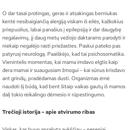
O dar tasai protingas, geras ir atsakingas berniukas
kentė nesibaigiančią alergiją viskam iš eilės, kažkokius
priepuolius, labai panašius į epilepsiją ir dar daugybę
negalavimų, jį daug metų vežiojo daktarams parodyti ir
niekaip negalėjo rasti priežasties. Paskui pateko pas
patyrusį neurologą. Paaiškėjo, kad tai psichosomatika.
Vienintelis momentas, kai mama imdavo elgtis kaip
dera mamai ir suaugusiam žmogui – kai sūnus krisdavo
ant grindų, pradėdamas dusti. Organizmas ėmė
naudoti šį būdą, kad bent šitaip vaikas gautų iš mamos
dalį tokio reikalingo dėmesio ir rūpestingumo.
Trečioji istorija – apie atvirumo ribas
Viskas, kas buvo aprašyta aukščiau – neseniai