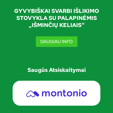
GYVYBIŠKAI SVARBI IŠLIKIMO
STOVYKLA SU PALAPINĖMIS
„IŠMINČIŲ KELIAIS“
DAUGIAU INFO
Saugūs Atsiskaitymai