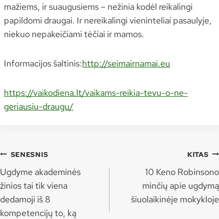
mažiems, ir suaugusiems – nežinia kodėl reikalingi
papildomi draugai. Ir nereikalingi vieninteliai pasaulyje,
niekuo nepakeičiami tėčiai ir mamos.
Informacijos šaltinis:
http://seimairnamai.eu
https://vaikodiena.lt/vaikams-reikia-tevu-o-ne-
geriausiu-draugu/
Navigacija
SENESNIS
KITAS
tarp
Ugdyme akademinės
10 Keno Robinsono
įrašų
žinios tai tik viena
minčių apie ugdymą
dedamoji iš 8
šiuolaikinėje mokykloje
kompetencijų to, ką