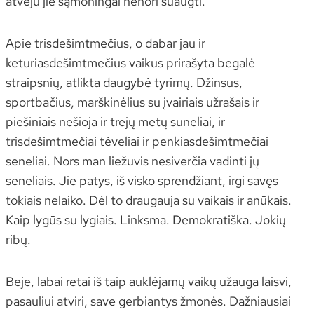
atveju jie sąmoningai nenori suaugti.
Apie trisdešimtmečius, o dabar jau ir
keturiasdešimtmečius vaikus prirašyta begalė
straipsnių, atlikta daugybė tyrimų. Džinsus,
sportbačius, marškinėlius su įvairiais užrašais ir
piešiniais nešioja ir trejų metų sūneliai, ir
trisdešimtmečiai tėveliai ir penkiasdešimtmečiai
seneliai. Nors man liežuvis nesiverčia vadinti jų
seneliais. Jie patys, iš visko sprendžiant, irgi savęs
tokiais nelaiko. Dėl to draugauja su vaikais ir anūkais.
Kaip lygūs su lygiais. Linksma. Demokratiška. Jokių
ribų.
Beje, labai retai iš taip auklėjamų vaikų užauga laisvi,
pasauliui atviri, save gerbiantys žmonės. Dažniausiai