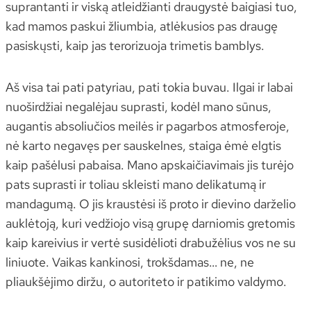
suprantanti ir viską atleidžianti draugystė baigiasi tuo,
kad mamos paskui žliumbia, atlėkusios pas draugę
pasiskųsti, kaip jas terorizuoja trimetis bamblys.
Aš visa tai pati patyriau, pati tokia buvau. Ilgai ir labai
nuoširdžiai negalėjau suprasti, kodėl mano sūnus,
augantis absoliučios meilės ir pagarbos atmosferoje,
nė karto negavęs per sauskelnes, staiga ėmė elgtis
kaip pašėlusi pabaisa. Mano apskaičiavimais jis turėjo
pats suprasti ir toliau skleisti mano delikatumą ir
mandagumą. O jis kraustėsi iš proto ir dievino darželio
auklėtoją, kuri vedžiojo visą grupę darniomis gretomis
kaip kareivius ir vertė susidėlioti drabužėlius vos ne su
liniuote. Vaikas kankinosi, trokšdamas… ne, ne
pliaukšėjimo diržu, o autoriteto ir patikimo valdymo.