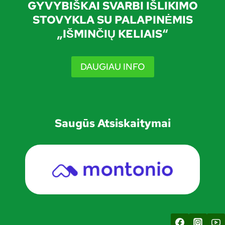
GYVYBIŠKAI SVARBI IŠLIKIMO
STOVYKLA SU PALAPINĖMIS
„IŠMINČIŲ KELIAIS“
DAUGIAU INFO
Saugūs Atsiskaitymai