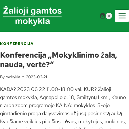
Skip
to
0
content
KONFERENCIJA
Konferencija „Mokyklinimo žala,
nauda, vertė?“
By
mokykla
2023-06-21
KADA? 2023 06 22 11.00-18.00 val. KUR? Žalioji
gamtos mokykla, Agnapolio g. 18, Smiltynų I km., Kauno
r. arba zoom programoje KAINA: mokyklos 5-ojo
gimtadienio proga dalyvavimas už jūsų pasirinktą auką
Kviečiame veiklius piliečius, tėvus, mokytojus, mokinius,