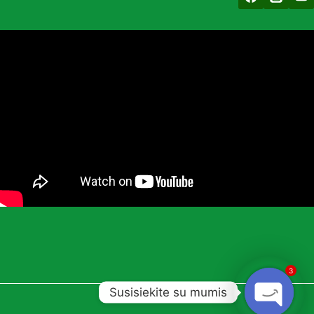
3
Susisiekite su mumis