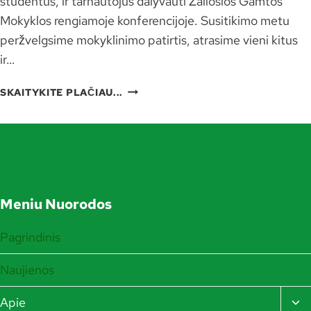
studentus, ir tarnautojus dalyvauti Žaliosios Gamtos
Mokyklos rengiamoje konferencijoje. Susitikimo metu
peržvelgsime mokyklinimo patirtis, atrasime vieni kitus
ir…
KONFERENCIJA
SKAITYKITE PLAČIAU...
„MOKYKLINIMO
ŽALA,
NAUDA,
VERTĖ?“
Meniu Nuorodos
Pagrindinis
Naujienos
TO
Apie