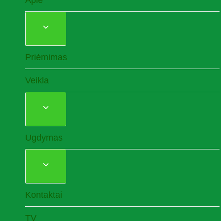
Apie
TOGGLE
CHILD
MENU
Priėmimas
Veikla
TOGGLE
CHILD
MENU
Ugdymas
TOGGLE
CHILD
MENU
Kontaktai
TV