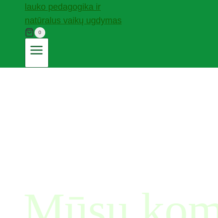
0
Mūsų kom