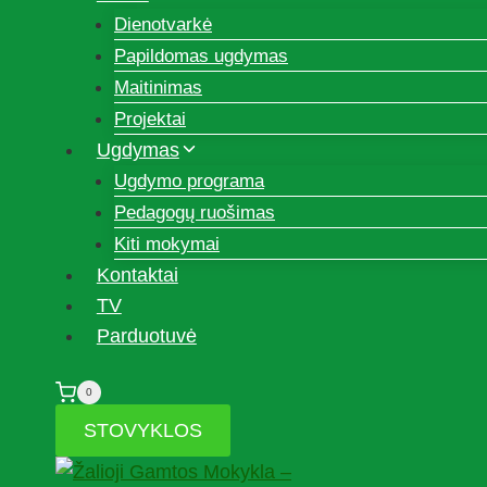
Dienotvarkė
Papildomas ugdymas
Maitinimas
Projektai
Ugdymas
Ugdymo programa
Pedagogų ruošimas
Kiti mokymai
Kontaktai
TV
Parduotuvė
0
STOVYKLOS