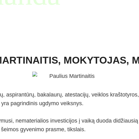
MARTINAITIS
, MOKYTOJAS, 
, aspirantūrų, bakalaurų, atestacijų, veiklos kraštotyros, 
ė yra pagrindinis ugdymo veiksnys.
, nematerialios investicijos į vaiką duoda didžiausią pr
o šeimos gyvenimo prasme, tikslais.