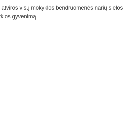
s atviros visų mokyklos bendruomenės narių sielos
kyklos gyvenimą.