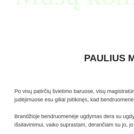
PAULIUS 
Po visų patirčių švietimo baruose, visų magistratūrų
judėjimuose esu giliai įsitikinęs, kad bendruomen
Brandžioje bendruomenėje ugdymas dera su ugdymusi
išsilavinimui, vaiko suprastam, derančiam su jo, j