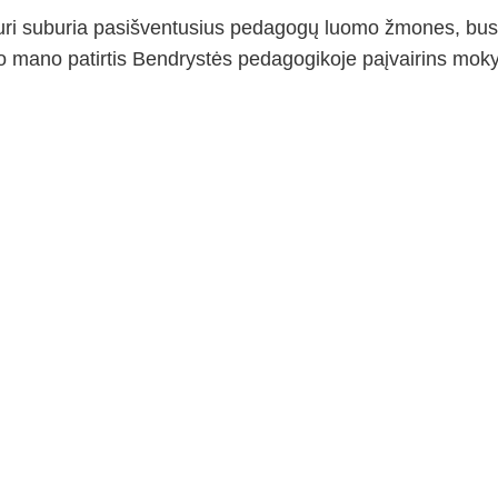
, kuri suburia pasišventusius pedagogų luomo žmones, bu
s, o mano patirtis Bendrystės pedagogikoje paįvairins mo