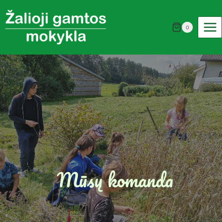
Skip
to
0
content
Mūsų komanda