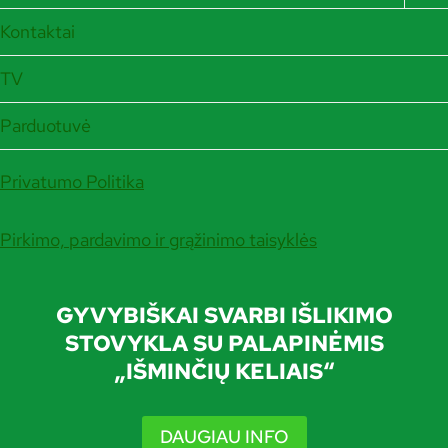
CH
ME
Kontaktai
TV
Parduotuvė
Privatumo Politika
Pirkimo, pardavimo ir grąžinimo taisyklės
GYVYBIŠKAI SVARBI IŠLIKIMO
STOVYKLA SU PALAPINĖMIS
„IŠMINČIŲ KELIAIS“
DAUGIAU INFO